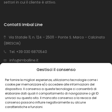
settori in cui il cliente è attivo.
Contatti Imbal Line
Via Statale 11, n. 124 - 25011 - Ponte S. Marco - Calcinato
(BRESCIA)
Tel.
+39 030 6870540
info@imballine.it
P.IVA 01608420988
Gestisci il consenso
Per fornire le migliori esperienze, utilizziamo tecnologie come i
cookie per memorizzare e/o accedere alle informazioni del
dispositivo. Il consenso a queste tecnologie ci consentirà di
Link Utili
elaborare dati quali il comportamento di navigazione o gli ID
univoci su questo sito. Il mancato consenso o la revoca del
consenso possono influire negativamente su alcune
Privacy Policy
caratteristiche e funzioni.